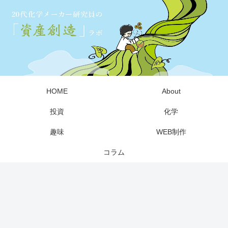
HOME
About
投資
化学
趣味
WEB制作
コラム